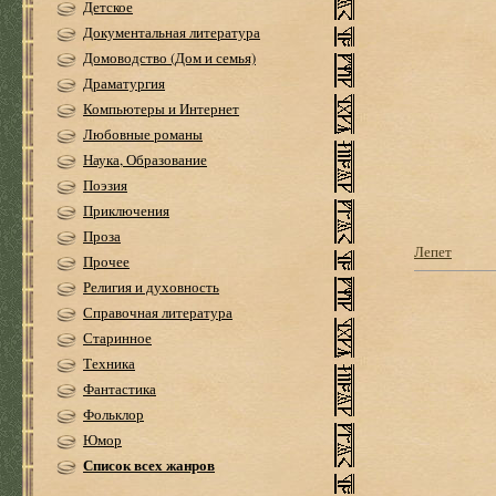
Детское
Документальная литература
Домоводство (Дом и семья)
Драматургия
Компьютеры и Интернет
Любовные романы
Наука, Образование
Поэзия
Приключения
Проза
Лепет
Прочее
Религия и духовность
Справочная литература
Старинное
Техника
Фантастика
Фольклор
Юмор
Список всех жанров