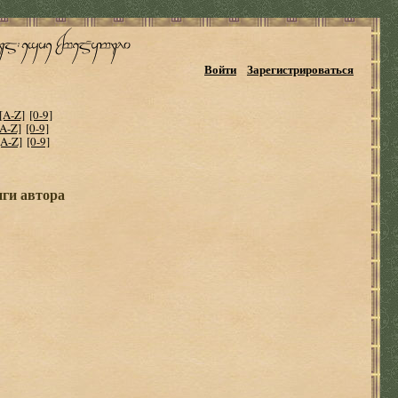
Войти
Зарегистрироваться
[A-Z]
[0-9]
[A-Z]
[0-9]
[A-Z]
[0-9]
иги автора