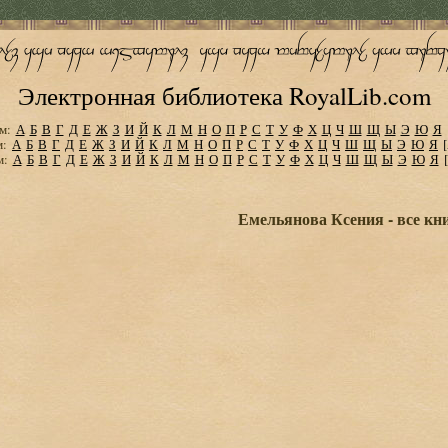
Электронная библиотека RoyalLib.com
м:
А
Б
В
Г
Д
Е
Ж
З
И
Й
К
Л
М
Н
О
П
Р
С
Т
У
Ф
Х
Ц
Ч
Ш
Щ
Ы
Э
Ю
Я
м:
А
Б
В
Г
Д
Е
Ж
З
И
Й
К
Л
М
Н
О
П
Р
С
Т
У
Ф
Х
Ц
Ч
Ш
Щ
Ы
Э
Ю
Я
м:
А
Б
В
Г
Д
Е
Ж
З
И
Й
К
Л
М
Н
О
П
Р
С
Т
У
Ф
Х
Ц
Ч
Ш
Щ
Ы
Э
Ю
Я
Емельянова Ксения - все кн