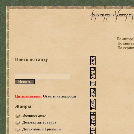
По автора
По книга
По серия
Поиск по сайту
Цитаты из книг
Ответы на вопросы
Жанры
Военное дело
Деловая литература
Детективы и Триллеры