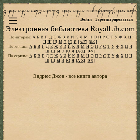
Войти
Зарегистрироваться
Электронная библиотека RoyalLib.com
По авторам:
А
Б
В
Г
Д
Е
Ж
З
И
Й
К
Л
М
Н
О
П
Р
С
Т
У
Ф
Х
Ц
Ч
Ш
Щ
Ы
Э
Ю
Я
[A-Z]
[0-9]
По книгам:
А
Б
В
Г
Д
Е
Ж
З
И
Й
К
Л
М
Н
О
П
Р
С
Т
У
Ф
Х
Ц
Ч
Ш
Щ
Ы
Э
Ю
Я
[A-Z]
[0-9]
По сериям:
А
Б
В
Г
Д
Е
Ж
З
И
Й
К
Л
М
Н
О
П
Р
С
Т
У
Ф
Х
Ц
Ч
Ш
Щ
Ы
Э
Ю
Я
[A-Z]
[0-9]
Эндрюс Джон - все книги автора