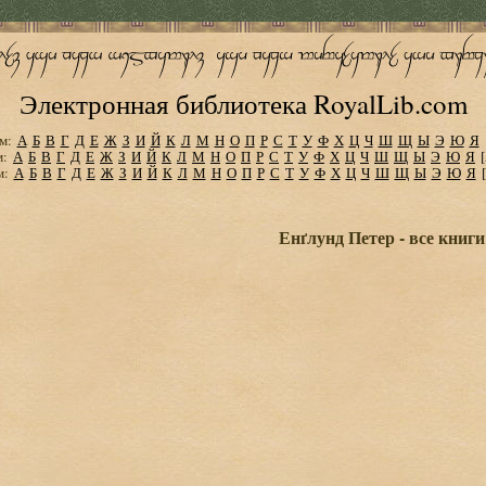
Электронная библиотека RoyalLib.com
м:
А
Б
В
Г
Д
Е
Ж
З
И
Й
К
Л
М
Н
О
П
Р
С
Т
У
Ф
Х
Ц
Ч
Ш
Щ
Ы
Э
Ю
Я
м:
А
Б
В
Г
Д
Е
Ж
З
И
Й
К
Л
М
Н
О
П
Р
С
Т
У
Ф
Х
Ц
Ч
Ш
Щ
Ы
Э
Ю
Я
м:
А
Б
В
Г
Д
Е
Ж
З
И
Й
К
Л
М
Н
О
П
Р
С
Т
У
Ф
Х
Ц
Ч
Ш
Щ
Ы
Э
Ю
Я
Енґлунд Петер - все книги