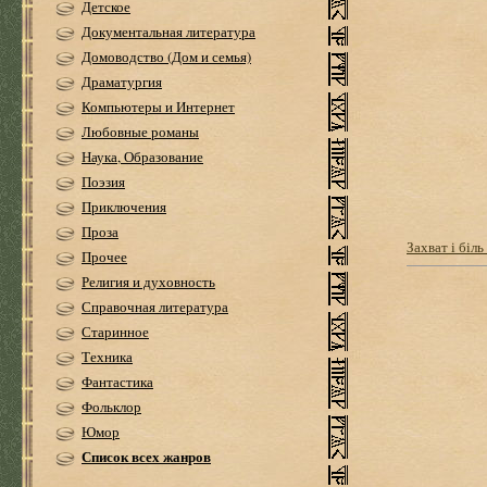
Детское
Документальная литература
Домоводство (Дом и семья)
Драматургия
Компьютеры и Интернет
Любовные романы
Наука, Образование
Поэзия
Приключения
Проза
Захват і біл
Прочее
Религия и духовность
Справочная литература
Старинное
Техника
Фантастика
Фольклор
Юмор
Список всех жанров