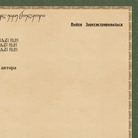
Войти
Зарегистрироваться
[A-Z]
[0-9]
[A-Z]
[0-9]
[A-Z]
[0-9]
 автора