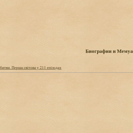
Биографии и Мему
ь битви. Перша світова у 211 епізодах