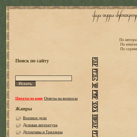
По автора
По книга
По серия
Поиск по сайту
Цитаты из книг
Ответы на вопросы
Жанры
Военное дело
Деловая литература
Детективы и Триллеры