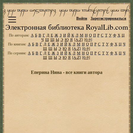
Войти
Зарегистрироваться
Электронная библиотека RoyalLib.com
По авторам:
А
Б
В
Г
Д
Е
Ж
З
И
Й
К
Л
М
Н
О
П
Р
С
Т
У
Ф
Х
Ц
Ч
Ш
Щ
Ы
Э
Ю
Я
[A-Z]
[0-9]
По книгам:
А
Б
В
Г
Д
Е
Ж
З
И
Й
К
Л
М
Н
О
П
Р
С
Т
У
Ф
Х
Ц
Ч
Ш
Щ
Ы
Э
Ю
Я
[A-Z]
[0-9]
По сериям:
А
Б
В
Г
Д
Е
Ж
З
И
Й
К
Л
М
Н
О
П
Р
С
Т
У
Ф
Х
Ц
Ч
Ш
Щ
Ы
Э
Ю
Я
[A-Z]
[0-9]
Еперина Нина - все книги автора