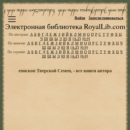
Войти
Зарегистрироваться
Электронная библиотека RoyalLib.com
По авторам:
А
Б
В
Г
Д
Е
Ж
З
И
Й
К
Л
М
Н
О
П
Р
С
Т
У
Ф
Х
Ц
Ч
Ш
Щ
Ы
Э
Ю
Я
[A-Z]
[0-9]
По книгам:
А
Б
В
Г
Д
Е
Ж
З
И
Й
К
Л
М
Н
О
П
Р
С
Т
У
Ф
Х
Ц
Ч
Ш
Щ
Ы
Э
Ю
Я
[A-Z]
[0-9]
По сериям:
А
Б
В
Г
Д
Е
Ж
З
И
Й
К
Л
М
Н
О
П
Р
С
Т
У
Ф
Х
Ц
Ч
Ш
Щ
Ы
Э
Ю
Я
[A-Z]
[0-9]
епископ Тверской Семен, - все книги автора