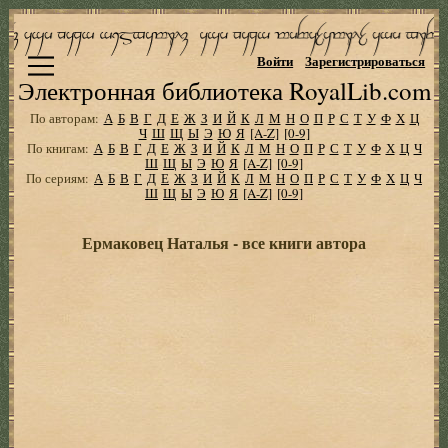
Войти
Зарегистрироваться
Электронная библиотека RoyalLib.com
По авторам:
А
Б
В
Г
Д
Е
Ж
З
И
Й
К
Л
М
Н
О
П
Р
С
Т
У
Ф
Х
Ц
Ч
Ш
Щ
Ы
Э
Ю
Я
[A-Z]
[0-9]
По книгам:
А
Б
В
Г
Д
Е
Ж
З
И
Й
К
Л
М
Н
О
П
Р
С
Т
У
Ф
Х
Ц
Ч
Ш
Щ
Ы
Э
Ю
Я
[A-Z]
[0-9]
По сериям:
А
Б
В
Г
Д
Е
Ж
З
И
Й
К
Л
М
Н
О
П
Р
С
Т
У
Ф
Х
Ц
Ч
Ш
Щ
Ы
Э
Ю
Я
[A-Z]
[0-9]
Ермаковец Наталья - все книги автора