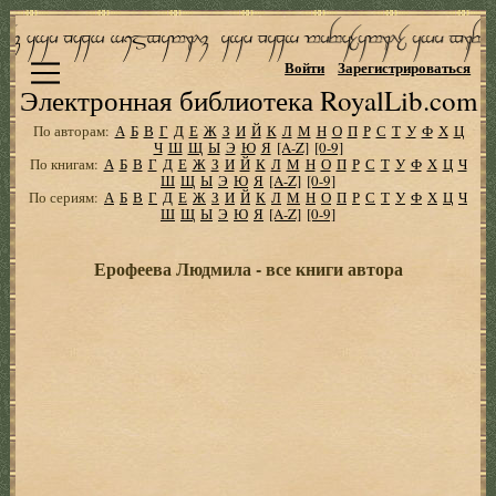
Войти
Зарегистрироваться
Электронная библиотека RoyalLib.com
По авторам:
А
Б
В
Г
Д
Е
Ж
З
И
Й
К
Л
М
Н
О
П
Р
С
Т
У
Ф
Х
Ц
Ч
Ш
Щ
Ы
Э
Ю
Я
[A-Z]
[0-9]
По книгам:
А
Б
В
Г
Д
Е
Ж
З
И
Й
К
Л
М
Н
О
П
Р
С
Т
У
Ф
Х
Ц
Ч
Ш
Щ
Ы
Э
Ю
Я
[A-Z]
[0-9]
По сериям:
А
Б
В
Г
Д
Е
Ж
З
И
Й
К
Л
М
Н
О
П
Р
С
Т
У
Ф
Х
Ц
Ч
Ш
Щ
Ы
Э
Ю
Я
[A-Z]
[0-9]
Ерофеева Людмила - все книги автора