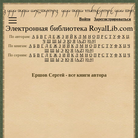
Войти
Зарегистрироваться
Электронная библиотека RoyalLib.com
По авторам:
А
Б
В
Г
Д
Е
Ж
З
И
Й
К
Л
М
Н
О
П
Р
С
Т
У
Ф
Х
Ц
Ч
Ш
Щ
Ы
Э
Ю
Я
[A-Z]
[0-9]
По книгам:
А
Б
В
Г
Д
Е
Ж
З
И
Й
К
Л
М
Н
О
П
Р
С
Т
У
Ф
Х
Ц
Ч
Ш
Щ
Ы
Э
Ю
Я
[A-Z]
[0-9]
По сериям:
А
Б
В
Г
Д
Е
Ж
З
И
Й
К
Л
М
Н
О
П
Р
С
Т
У
Ф
Х
Ц
Ч
Ш
Щ
Ы
Э
Ю
Я
[A-Z]
[0-9]
Ершов Сергей - все книги автора