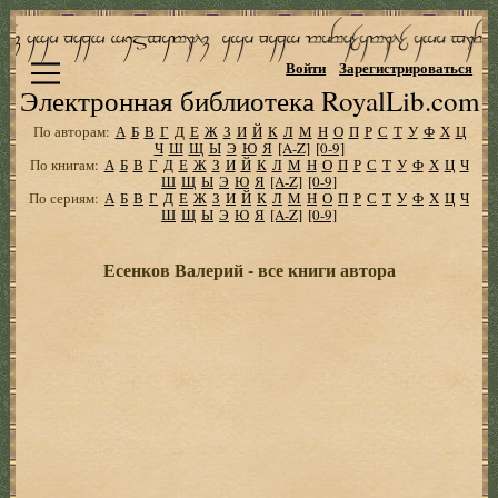
Войти
Зарегистрироваться
Электронная библиотека RoyalLib.com
По авторам:
А
Б
В
Г
Д
Е
Ж
З
И
Й
К
Л
М
Н
О
П
Р
С
Т
У
Ф
Х
Ц
Ч
Ш
Щ
Ы
Э
Ю
Я
[A-Z]
[0-9]
По книгам:
А
Б
В
Г
Д
Е
Ж
З
И
Й
К
Л
М
Н
О
П
Р
С
Т
У
Ф
Х
Ц
Ч
Ш
Щ
Ы
Э
Ю
Я
[A-Z]
[0-9]
По сериям:
А
Б
В
Г
Д
Е
Ж
З
И
Й
К
Л
М
Н
О
П
Р
С
Т
У
Ф
Х
Ц
Ч
Ш
Щ
Ы
Э
Ю
Я
[A-Z]
[0-9]
Есенков Валерий - все книги автора