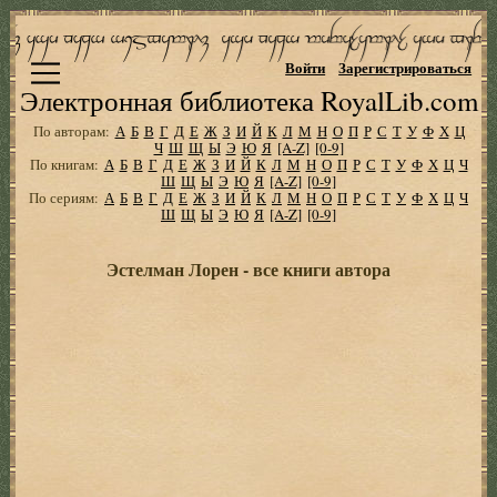
Войти
Зарегистрироваться
Электронная библиотека RoyalLib.com
По авторам:
А
Б
В
Г
Д
Е
Ж
З
И
Й
К
Л
М
Н
О
П
Р
С
Т
У
Ф
Х
Ц
Ч
Ш
Щ
Ы
Э
Ю
Я
[A-Z]
[0-9]
По книгам:
А
Б
В
Г
Д
Е
Ж
З
И
Й
К
Л
М
Н
О
П
Р
С
Т
У
Ф
Х
Ц
Ч
Ш
Щ
Ы
Э
Ю
Я
[A-Z]
[0-9]
По сериям:
А
Б
В
Г
Д
Е
Ж
З
И
Й
К
Л
М
Н
О
П
Р
С
Т
У
Ф
Х
Ц
Ч
Ш
Щ
Ы
Э
Ю
Я
[A-Z]
[0-9]
Эстелман Лорен - все книги автора