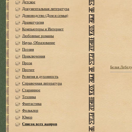
Детское
Документальная литература
Домоводство (Дом и семья)
Драматургия
Компьютеры и Интернет
Любовные романы
Наука, Образование
Поэзия
Приключения
Проза
Белая Лебед
Прочее
Религия и духовность
Справочная литература
Старинное
Техника
Фантастика
Фольклор
Юмор
Список всех жанров