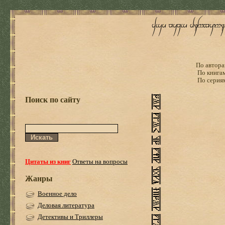
По автора
По книга
По серия
Поиск по сайту
Цитаты из книг
Ответы на вопросы
Жанры
Военное дело
Деловая литература
Детективы и Триллеры