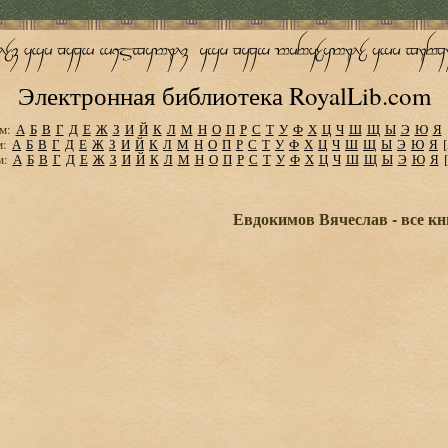
Электронная библиотека RoyalLib.com
м:
А
Б
В
Г
Д
Е
Ж
З
И
Й
К
Л
М
Н
О
П
Р
С
Т
У
Ф
Х
Ц
Ч
Ш
Щ
Ы
Э
Ю
Я
м:
А
Б
В
Г
Д
Е
Ж
З
И
Й
К
Л
М
Н
О
П
Р
С
Т
У
Ф
Х
Ц
Ч
Ш
Щ
Ы
Э
Ю
Я
м:
А
Б
В
Г
Д
Е
Ж
З
И
Й
К
Л
М
Н
О
П
Р
С
Т
У
Ф
Х
Ц
Ч
Ш
Щ
Ы
Э
Ю
Я
Евдокимов Вячеслав - все кн