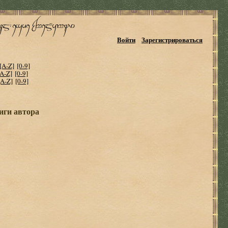
Войти
Зарегистрироваться
[A-Z]
[0-9]
[A-Z]
[0-9]
[A-Z]
[0-9]
иги автора