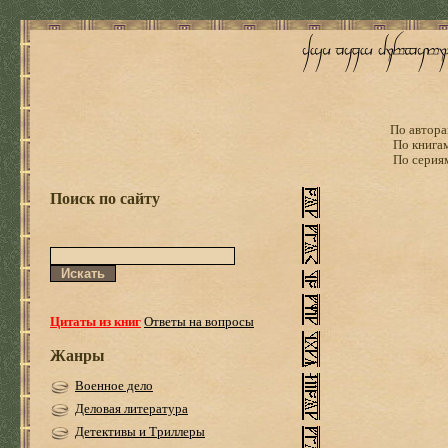
По автора
По книга
По серия
Поиск по сайту
Цитаты из книг
Ответы на вопросы
Жанры
Военное дело
Деловая литература
Детективы и Триллеры