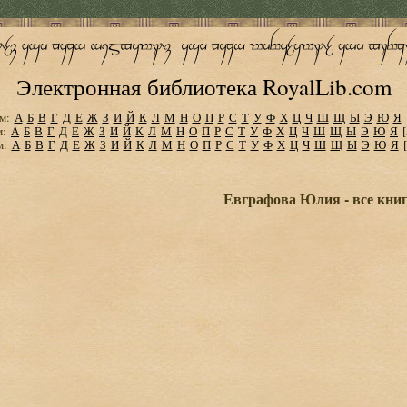
Электронная библиотека RoyalLib.com
м:
А
Б
В
Г
Д
Е
Ж
З
И
Й
К
Л
М
Н
О
П
Р
С
Т
У
Ф
Х
Ц
Ч
Ш
Щ
Ы
Э
Ю
Я
м:
А
Б
В
Г
Д
Е
Ж
З
И
Й
К
Л
М
Н
О
П
Р
С
Т
У
Ф
Х
Ц
Ч
Ш
Щ
Ы
Э
Ю
Я
м:
А
Б
В
Г
Д
Е
Ж
З
И
Й
К
Л
М
Н
О
П
Р
С
Т
У
Ф
Х
Ц
Ч
Ш
Щ
Ы
Э
Ю
Я
Евграфова Юлия - все книг