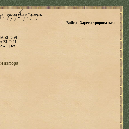
Войти
Зарегистрироваться
[A-Z]
[0-9]
[A-Z]
[0-9]
[A-Z]
[0-9]
и автора