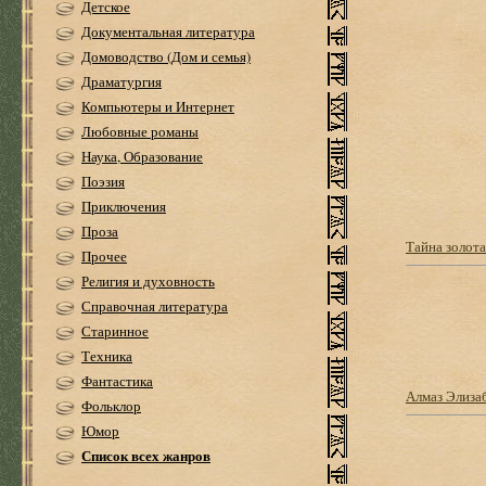
Детское
Документальная литература
Домоводство (Дом и семья)
Драматургия
Компьютеры и Интернет
Любовные романы
Наука, Образование
Поэзия
Приключения
Проза
Тайна золот
Прочее
Религия и духовность
Справочная литература
Старинное
Техника
Фантастика
Алмаз Элиза
Фольклор
Юмор
Список всех жанров