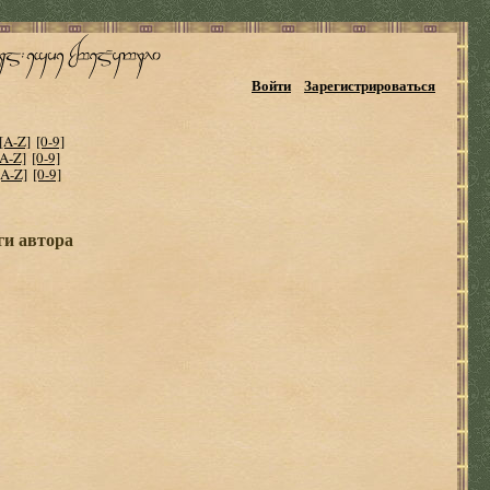
Войти
Зарегистрироваться
[A-Z]
[0-9]
[A-Z]
[0-9]
[A-Z]
[0-9]
ги автора