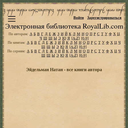
Войти
Зарегистрироваться
Электронная библиотека RoyalLib.com
По авторам:
А
Б
В
Г
Д
Е
Ж
З
И
Й
К
Л
М
Н
О
П
Р
С
Т
У
Ф
Х
Ц
Ч
Ш
Щ
Ы
Э
Ю
Я
[A-Z]
[0-9]
По книгам:
А
Б
В
Г
Д
Е
Ж
З
И
Й
К
Л
М
Н
О
П
Р
С
Т
У
Ф
Х
Ц
Ч
Ш
Щ
Ы
Э
Ю
Я
[A-Z]
[0-9]
По сериям:
А
Б
В
Г
Д
Е
Ж
З
И
Й
К
Л
М
Н
О
П
Р
С
Т
У
Ф
Х
Ц
Ч
Ш
Щ
Ы
Э
Ю
Я
[A-Z]
[0-9]
Эйдельман Натан - все книги автора