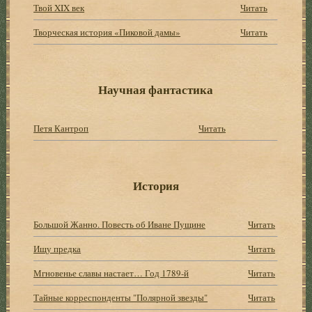
Твой XIX век
Читать
Творческая история «Пиковой дамы»
Читать
Научная фантастика
Петя Кантроп
Читать
История
Большой Жанно. Повесть об Иване Пущине
Читать
Ищу предка
Читать
Мгновенье славы настает… Год 1789-й
Читать
Тайные корреспонденты "Полярной звезды"
Читать