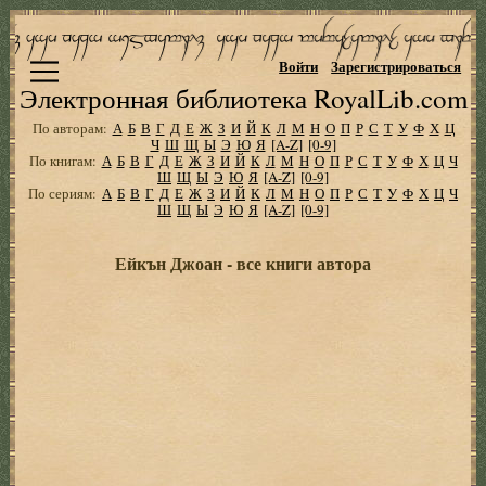
Войти
Зарегистрироваться
Электронная библиотека RoyalLib.com
По авторам:
А
Б
В
Г
Д
Е
Ж
З
И
Й
К
Л
М
Н
О
П
Р
С
Т
У
Ф
Х
Ц
Ч
Ш
Щ
Ы
Э
Ю
Я
[A-Z]
[0-9]
По книгам:
А
Б
В
Г
Д
Е
Ж
З
И
Й
К
Л
М
Н
О
П
Р
С
Т
У
Ф
Х
Ц
Ч
Ш
Щ
Ы
Э
Ю
Я
[A-Z]
[0-9]
По сериям:
А
Б
В
Г
Д
Е
Ж
З
И
Й
К
Л
М
Н
О
П
Р
С
Т
У
Ф
Х
Ц
Ч
Ш
Щ
Ы
Э
Ю
Я
[A-Z]
[0-9]
Ейкън Джоан - все книги автора