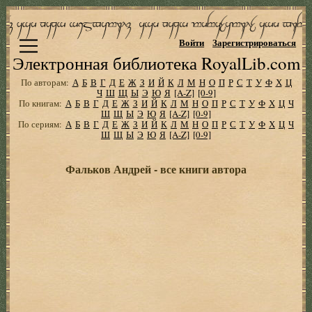
Войти
Зарегистрироваться
Электронная библиотека RoyalLib.com
По авторам:
А
Б
В
Г
Д
Е
Ж
З
И
Й
К
Л
М
Н
О
П
Р
С
Т
У
Ф
Х
Ц
Ч
Ш
Щ
Ы
Э
Ю
Я
[A-Z]
[0-9]
По книгам:
А
Б
В
Г
Д
Е
Ж
З
И
Й
К
Л
М
Н
О
П
Р
С
Т
У
Ф
Х
Ц
Ч
Ш
Щ
Ы
Э
Ю
Я
[A-Z]
[0-9]
По сериям:
А
Б
В
Г
Д
Е
Ж
З
И
Й
К
Л
М
Н
О
П
Р
С
Т
У
Ф
Х
Ц
Ч
Ш
Щ
Ы
Э
Ю
Я
[A-Z]
[0-9]
Фальков Андрей - все книги автора