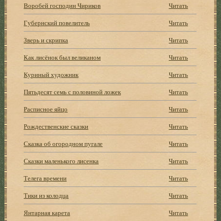
Воробей господин Чириков
Читать
Губернский повелитель
Читать
Зверь и скрипка
Читать
Как лисёнок был великаном
Читать
Куриный художник
Читать
Пятьдесят семь с половиной ложек
Читать
Расписное яйцо
Читать
Рождественские сказки
Читать
Сказка об огородном пугале
Читать
Сказки маленького лисенка
Читать
Телега времени
Читать
Тики из колодца
Читать
Янтарная карета
Читать