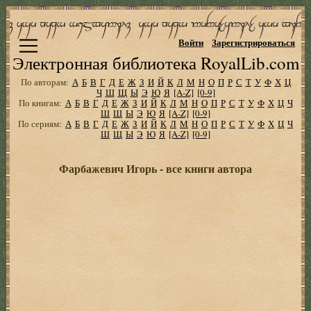
Войти
Зарегистрироваться
Электронная библиотека RoyalLib.com
По авторам:
А
Б
В
Г
Д
Е
Ж
З
И
Й
К
Л
М
Н
О
П
Р
С
Т
У
Ф
Х
Ц
Ч
Ш
Щ
Ы
Э
Ю
Я
[A-Z]
[0-9]
По книгам:
А
Б
В
Г
Д
Е
Ж
З
И
Й
К
Л
М
Н
О
П
Р
С
Т
У
Ф
Х
Ц
Ч
Ш
Щ
Ы
Э
Ю
Я
[A-Z]
[0-9]
По сериям:
А
Б
В
Г
Д
Е
Ж
З
И
Й
К
Л
М
Н
О
П
Р
С
Т
У
Ф
Х
Ц
Ч
Ш
Щ
Ы
Э
Ю
Я
[A-Z]
[0-9]
Фарбажевич Игорь - все книги автора