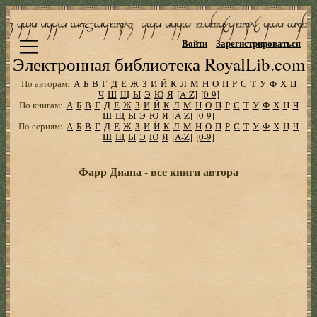
Войти
Зарегистрироваться
Электронная библиотека RoyalLib.com
По авторам:
А
Б
В
Г
Д
Е
Ж
З
И
Й
К
Л
М
Н
О
П
Р
С
Т
У
Ф
Х
Ц
Ч
Ш
Щ
Ы
Э
Ю
Я
[A-Z]
[0-9]
По книгам:
А
Б
В
Г
Д
Е
Ж
З
И
Й
К
Л
М
Н
О
П
Р
С
Т
У
Ф
Х
Ц
Ч
Ш
Щ
Ы
Э
Ю
Я
[A-Z]
[0-9]
По сериям:
А
Б
В
Г
Д
Е
Ж
З
И
Й
К
Л
М
Н
О
П
Р
С
Т
У
Ф
Х
Ц
Ч
Ш
Щ
Ы
Э
Ю
Я
[A-Z]
[0-9]
Фарр Диана - все книги автора