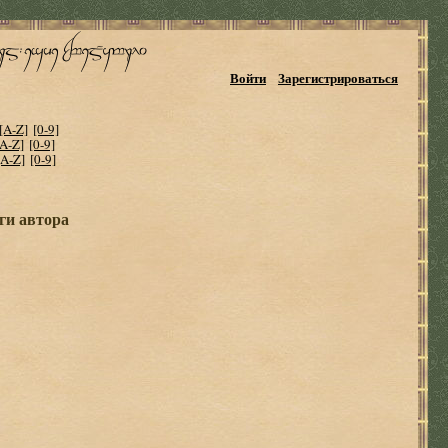
Войти
Зарегистрироваться
[A-Z]
[0-9]
[A-Z]
[0-9]
[A-Z]
[0-9]
ги автора