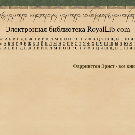
Электронная библиотека RoyalLib.com
м:
А
Б
В
Г
Д
Е
Ж
З
И
Й
К
Л
М
Н
О
П
Р
С
Т
У
Ф
Х
Ц
Ч
Ш
Щ
Ы
Э
Ю
Я
м:
А
Б
В
Г
Д
Е
Ж
З
И
Й
К
Л
М
Н
О
П
Р
С
Т
У
Ф
Х
Ц
Ч
Ш
Щ
Ы
Э
Ю
Я
м:
А
Б
В
Г
Д
Е
Ж
З
И
Й
К
Л
М
Н
О
П
Р
С
Т
У
Ф
Х
Ц
Ч
Ш
Щ
Ы
Э
Ю
Я
Фаррингтон Эрнст - все кни