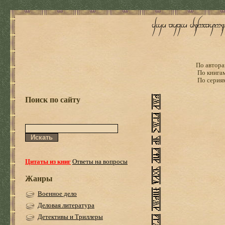
По автора
По книга
По серия
Поиск по сайту
Цитаты из книг
Ответы на вопросы
Жанры
Военное дело
Деловая литература
Детективы и Триллеры