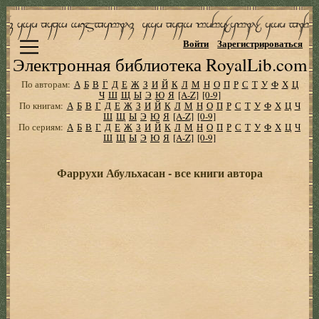
Войти
Зарегистрироваться
Электронная библиотека RoyalLib.com
По авторам:
А
Б
В
Г
Д
Е
Ж
З
И
Й
К
Л
М
Н
О
П
Р
С
Т
У
Ф
Х
Ц
Ч
Ш
Щ
Ы
Э
Ю
Я
[A-Z]
[0-9]
По книгам:
А
Б
В
Г
Д
Е
Ж
З
И
Й
К
Л
М
Н
О
П
Р
С
Т
У
Ф
Х
Ц
Ч
Ш
Щ
Ы
Э
Ю
Я
[A-Z]
[0-9]
По сериям:
А
Б
В
Г
Д
Е
Ж
З
И
Й
К
Л
М
Н
О
П
Р
С
Т
У
Ф
Х
Ц
Ч
Ш
Щ
Ы
Э
Ю
Я
[A-Z]
[0-9]
Фаррухи Абульхасан - все книги автора