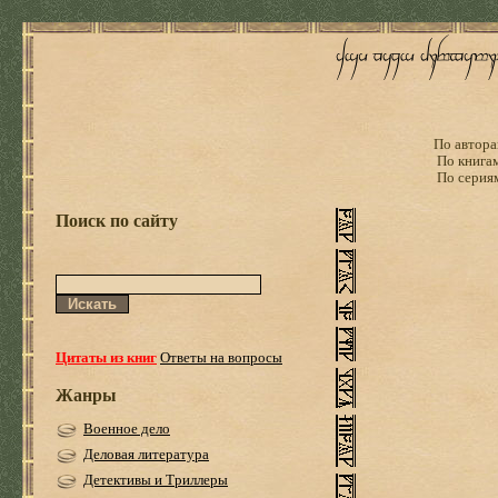
По автора
По книга
По серия
Поиск по сайту
Цитаты из книг
Ответы на вопросы
Жанры
Военное дело
Деловая литература
Детективы и Триллеры