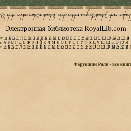
Электронная библиотека RoyalLib.com
м:
А
Б
В
Г
Д
Е
Ж
З
И
Й
К
Л
М
Н
О
П
Р
С
Т
У
Ф
Х
Ц
Ч
Ш
Щ
Ы
Э
Ю
Я
м:
А
Б
В
Г
Д
Е
Ж
З
И
Й
К
Л
М
Н
О
П
Р
С
Т
У
Ф
Х
Ц
Ч
Ш
Щ
Ы
Э
Ю
Я
м:
А
Б
В
Г
Д
Е
Ж
З
И
Й
К
Л
М
Н
О
П
Р
С
Т
У
Ф
Х
Ц
Ч
Ш
Щ
Ы
Э
Ю
Я
Фарукшин Раян - все книг