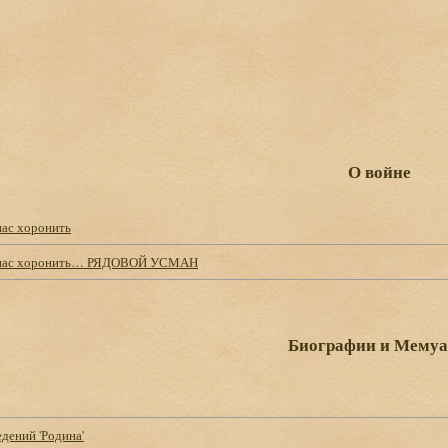
О войне
нас хоронить
 нас хоронить… РЯДОВОЙ УСМАН
Биографии и Мему
дений 'Родина'