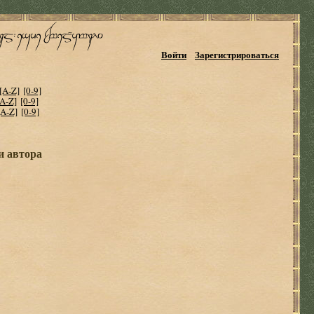
Войти
Зарегистрироваться
[A-Z]
[0-9]
[A-Z]
[0-9]
[A-Z]
[0-9]
и автора