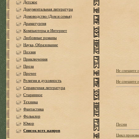
Детское
Документальная литература
Домоводство (Дом и семья)
Драматургия
Компьютеры и Интернет
Любовные романы
Наука, Образование
Поэзия
Приключения
Проза
Не спешите 
Прочее
Религия и духовность
Не спешите
Справочная литература
Старинное
Техника
Фантастика
Фольклор
Юмор
Песни
Список всех жанров
Цикл произве