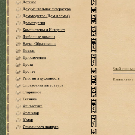
Детское
Документальная литература
Домоводство (Дом и семья)
Драматургия
Компьютеры и Интернет
Любовные романы
Наука, Образование
Поэзия
Приключения
Проза
Знай свое ме
Прочее
Религия и духовность
Имплантант
Справочная литература
Старинное
Техника
Фантастика
Фольклор
Юмор
Список всех жанров