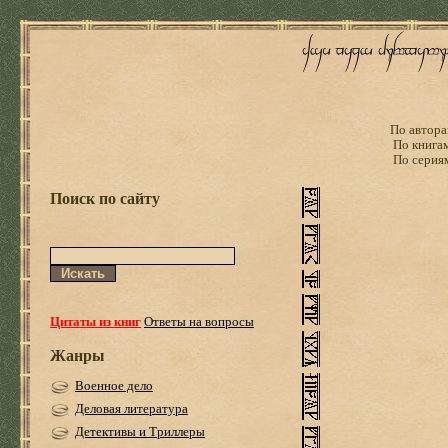
По автора
По книга
По серия
Поиск по сайту
Цитаты из книг
Ответы на вопросы
Жанры
Военное дело
Деловая литература
Детективы и Триллеры