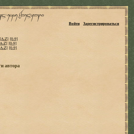
Войти
Зарегистрироваться
[A-Z]
[0-9]
[A-Z]
[0-9]
[A-Z]
[0-9]
ги автора