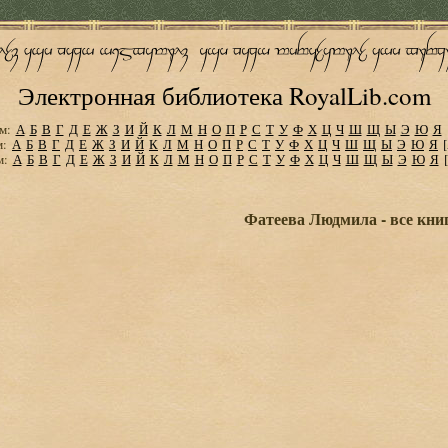
Электронная библиотека RoyalLib.com
м:
А
Б
В
Г
Д
Е
Ж
З
И
Й
К
Л
М
Н
О
П
Р
С
Т
У
Ф
Х
Ц
Ч
Ш
Щ
Ы
Э
Ю
Я
м:
А
Б
В
Г
Д
Е
Ж
З
И
Й
К
Л
М
Н
О
П
Р
С
Т
У
Ф
Х
Ц
Ч
Ш
Щ
Ы
Э
Ю
Я
м:
А
Б
В
Г
Д
Е
Ж
З
И
Й
К
Л
М
Н
О
П
Р
С
Т
У
Ф
Х
Ц
Ч
Ш
Щ
Ы
Э
Ю
Я
Фатеева Людмила - все кни