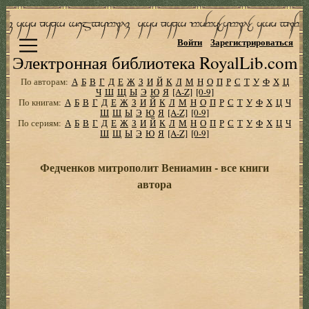
Войти
Зарегистрироваться
Электронная библиотека RoyalLib.com
По авторам:
А
Б
В
Г
Д
Е
Ж
З
И
Й
К
Л
М
Н
О
П
Р
С
Т
У
Ф
Х
Ц
Ч
Ш
Щ
Ы
Э
Ю
Я
[A-Z]
[0-9]
По книгам:
А
Б
В
Г
Д
Е
Ж
З
И
Й
К
Л
М
Н
О
П
Р
С
Т
У
Ф
Х
Ц
Ч
Ш
Щ
Ы
Э
Ю
Я
[A-Z]
[0-9]
По сериям:
А
Б
В
Г
Д
Е
Ж
З
И
Й
К
Л
М
Н
О
П
Р
С
Т
У
Ф
Х
Ц
Ч
Ш
Щ
Ы
Э
Ю
Я
[A-Z]
[0-9]
Федченков митрополит Вениамин - все книги
автора