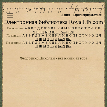
Войти
Зарегистрироваться
Электронная библиотека RoyalLib.com
По авторам:
А
Б
В
Г
Д
Е
Ж
З
И
Й
К
Л
М
Н
О
П
Р
С
Т
У
Ф
Х
Ц
Ч
Ш
Щ
Ы
Э
Ю
Я
[A-Z]
[0-9]
По книгам:
А
Б
В
Г
Д
Е
Ж
З
И
Й
К
Л
М
Н
О
П
Р
С
Т
У
Ф
Х
Ц
Ч
Ш
Щ
Ы
Э
Ю
Я
[A-Z]
[0-9]
По сериям:
А
Б
В
Г
Д
Е
Ж
З
И
Й
К
Л
М
Н
О
П
Р
С
Т
У
Ф
Х
Ц
Ч
Ш
Щ
Ы
Э
Ю
Я
[A-Z]
[0-9]
Федоренко Николай - все книги автора