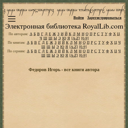
Войти
Зарегистрироваться
Электронная библиотека RoyalLib.com
По авторам:
А
Б
В
Г
Д
Е
Ж
З
И
Й
К
Л
М
Н
О
П
Р
С
Т
У
Ф
Х
Ц
Ч
Ш
Щ
Ы
Э
Ю
Я
[A-Z]
[0-9]
По книгам:
А
Б
В
Г
Д
Е
Ж
З
И
Й
К
Л
М
Н
О
П
Р
С
Т
У
Ф
Х
Ц
Ч
Ш
Щ
Ы
Э
Ю
Я
[A-Z]
[0-9]
По сериям:
А
Б
В
Г
Д
Е
Ж
З
И
Й
К
Л
М
Н
О
П
Р
С
Т
У
Ф
Х
Ц
Ч
Ш
Щ
Ы
Э
Ю
Я
[A-Z]
[0-9]
Федоров Игорь - все книги автора