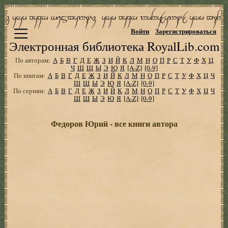
Войти
Зарегистрироваться
Электронная библиотека RoyalLib.com
По авторам:
А
Б
В
Г
Д
Е
Ж
З
И
Й
К
Л
М
Н
О
П
Р
С
Т
У
Ф
Х
Ц
Ч
Ш
Щ
Ы
Э
Ю
Я
[A-Z]
[0-9]
По книгам:
А
Б
В
Г
Д
Е
Ж
З
И
Й
К
Л
М
Н
О
П
Р
С
Т
У
Ф
Х
Ц
Ч
Ш
Щ
Ы
Э
Ю
Я
[A-Z]
[0-9]
По сериям:
А
Б
В
Г
Д
Е
Ж
З
И
Й
К
Л
М
Н
О
П
Р
С
Т
У
Ф
Х
Ц
Ч
Ш
Щ
Ы
Э
Ю
Я
[A-Z]
[0-9]
Федоров Юрий - все книги автора