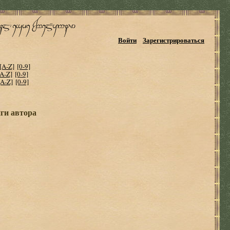
Войти
Зарегистрироваться
[A-Z]
[0-9]
[A-Z]
[0-9]
[A-Z]
[0-9]
иги автора