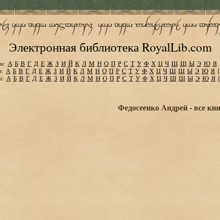
Электронная библиотека RoyalLib.com
м:
А
Б
В
Г
Д
Е
Ж
З
И
Й
К
Л
М
Н
О
П
Р
С
Т
У
Ф
Х
Ц
Ч
Ш
Щ
Ы
Э
Ю
Я
м:
А
Б
В
Г
Д
Е
Ж
З
И
Й
К
Л
М
Н
О
П
Р
С
Т
У
Ф
Х
Ц
Ч
Ш
Щ
Ы
Э
Ю
Я
м:
А
Б
В
Г
Д
Е
Ж
З
И
Й
К
Л
М
Н
О
П
Р
С
Т
У
Ф
Х
Ц
Ч
Ш
Щ
Ы
Э
Ю
Я
Федосеенко Андрей - все кн