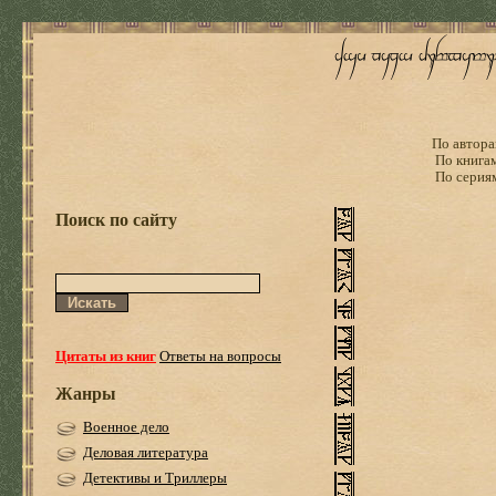
По автора
По книга
По серия
Поиск по сайту
Цитаты из книг
Ответы на вопросы
Жанры
Военное дело
Деловая литература
Детективы и Триллеры