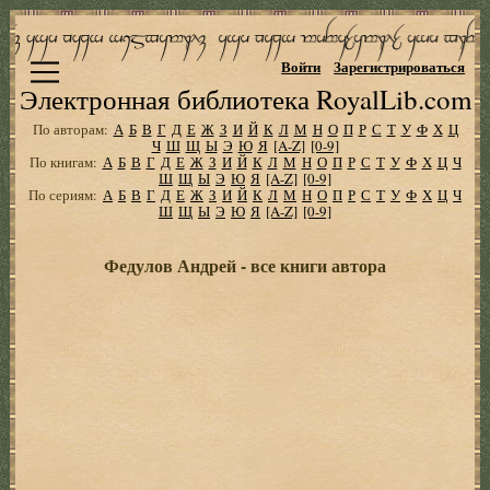
Войти
Зарегистрироваться
Электронная библиотека RoyalLib.com
По авторам:
А
Б
В
Г
Д
Е
Ж
З
И
Й
К
Л
М
Н
О
П
Р
С
Т
У
Ф
Х
Ц
Ч
Ш
Щ
Ы
Э
Ю
Я
[A-Z]
[0-9]
По книгам:
А
Б
В
Г
Д
Е
Ж
З
И
Й
К
Л
М
Н
О
П
Р
С
Т
У
Ф
Х
Ц
Ч
Ш
Щ
Ы
Э
Ю
Я
[A-Z]
[0-9]
По сериям:
А
Б
В
Г
Д
Е
Ж
З
И
Й
К
Л
М
Н
О
П
Р
С
Т
У
Ф
Х
Ц
Ч
Ш
Щ
Ы
Э
Ю
Я
[A-Z]
[0-9]
Федулов Андрей - все книги автора