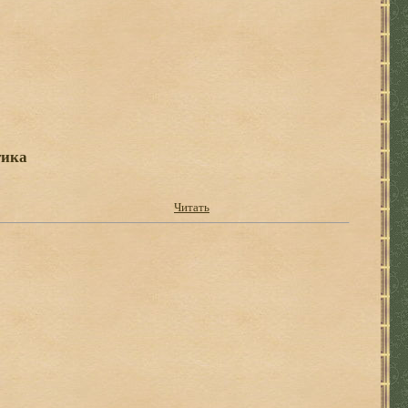
тика
Читать