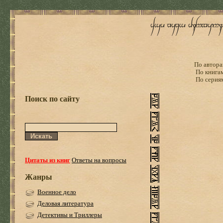
По автора
По книга
По серия
Поиск по сайту
Цитаты из книг
Ответы на вопросы
Жанры
Военное дело
Деловая литература
Детективы и Триллеры