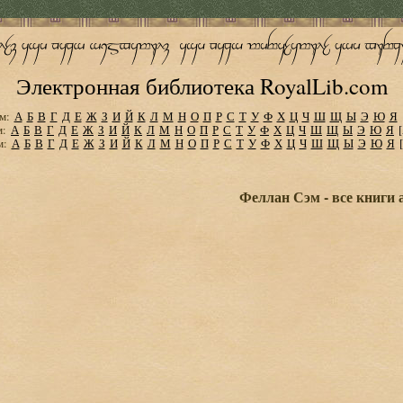
Электронная библиотека RoyalLib.com
м:
А
Б
В
Г
Д
Е
Ж
З
И
Й
К
Л
М
Н
О
П
Р
С
Т
У
Ф
Х
Ц
Ч
Ш
Щ
Ы
Э
Ю
Я
м:
А
Б
В
Г
Д
Е
Ж
З
И
Й
К
Л
М
Н
О
П
Р
С
Т
У
Ф
Х
Ц
Ч
Ш
Щ
Ы
Э
Ю
Я
м:
А
Б
В
Г
Д
Е
Ж
З
И
Й
К
Л
М
Н
О
П
Р
С
Т
У
Ф
Х
Ц
Ч
Ш
Щ
Ы
Э
Ю
Я
Феллан Сэм - все книги 