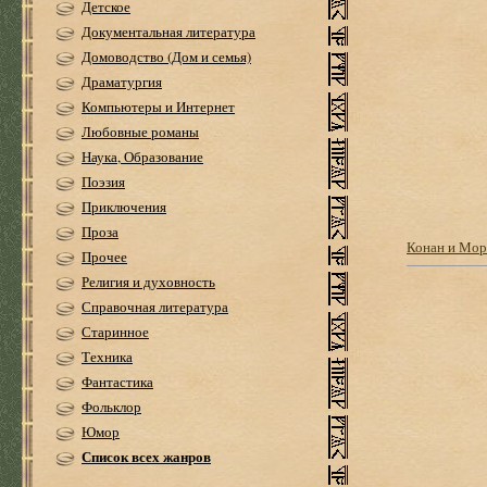
Детское
Документальная литература
Домоводство (Дом и семья)
Драматургия
Компьютеры и Интернет
Любовные романы
Наука, Образование
Поэзия
Приключения
Проза
Конан и Мор
Прочее
Религия и духовность
Справочная литература
Старинное
Техника
Фантастика
Фольклор
Юмор
Список всех жанров