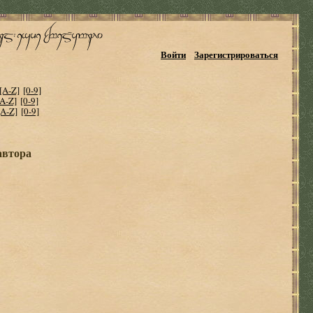
Войти
Зарегистрироваться
[A-Z]
[0-9]
[A-Z]
[0-9]
[A-Z]
[0-9]
автора