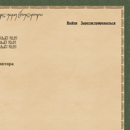
Войти
Зарегистрироваться
[A-Z]
[0-9]
[A-Z]
[0-9]
[A-Z]
[0-9]
 автора