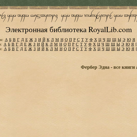
Электронная библиотека RoyalLib.com
м:
А
Б
В
Г
Д
Е
Ж
З
И
Й
К
Л
М
Н
О
П
Р
С
Т
У
Ф
Х
Ц
Ч
Ш
Щ
Ы
Э
Ю
Я
м:
А
Б
В
Г
Д
Е
Ж
З
И
Й
К
Л
М
Н
О
П
Р
С
Т
У
Ф
Х
Ц
Ч
Ш
Щ
Ы
Э
Ю
Я
м:
А
Б
В
Г
Д
Е
Ж
З
И
Й
К
Л
М
Н
О
П
Р
С
Т
У
Ф
Х
Ц
Ч
Ш
Щ
Ы
Э
Ю
Я
Фербер Эдна - все книги