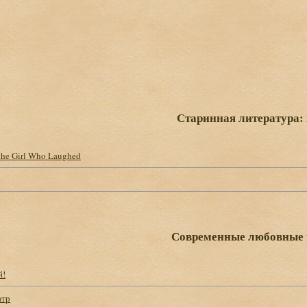
Старинная литература:
the Girl Who Laughed
Современные любовные
й!
атр