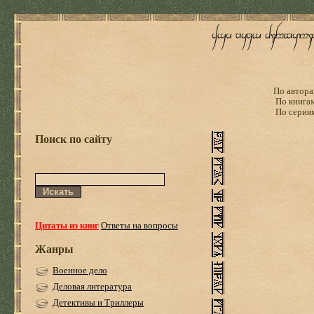
По автора
По книга
По серия
Поиск по сайту
Цитаты из книг
Ответы на вопросы
Жанры
Военное дело
Деловая литература
Детективы и Триллеры