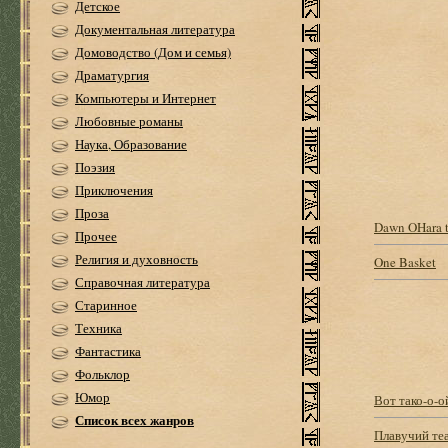
Детское
Документальная литература
Домоводство (Дом и семья)
Драматургия
Компьютеры и Интернет
Любовные романы
Наука, Образование
Поэзия
Приключения
Проза
Dawn OHara 
Прочее
Религия и духовность
One Basket
Справочная литература
Старинное
Техника
Фантастика
Фольклор
Юмор
Вот тако-о-о
Список всех жанров
Плавучий те