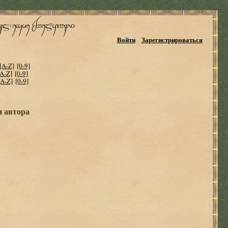
Войти
Зарегистрироваться
[A-Z]
[0-9]
[A-Z]
[0-9]
[A-Z]
[0-9]
и автора