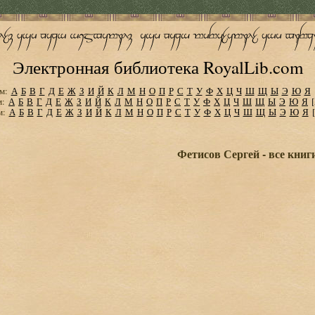
Электронная библиотека RoyalLib.com
м:
А
Б
В
Г
Д
Е
Ж
З
И
Й
К
Л
М
Н
О
П
Р
С
Т
У
Ф
Х
Ц
Ч
Ш
Щ
Ы
Э
Ю
Я
м:
А
Б
В
Г
Д
Е
Ж
З
И
Й
К
Л
М
Н
О
П
Р
С
Т
У
Ф
Х
Ц
Ч
Ш
Щ
Ы
Э
Ю
Я
м:
А
Б
В
Г
Д
Е
Ж
З
И
Й
К
Л
М
Н
О
П
Р
С
Т
У
Ф
Х
Ц
Ч
Ш
Щ
Ы
Э
Ю
Я
Фетисов Сергей - все книг