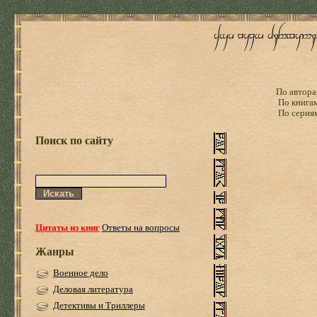
По автора
По книга
По серия
Поиск по сайту
Цитаты из книг
Ответы на вопросы
Жанры
Военное дело
Деловая литература
Детективы и Триллеры