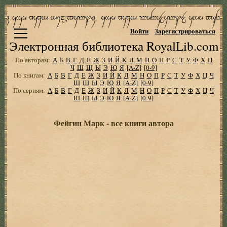
Войти
Зарегистрироваться
Электронная библиотека RoyalLib.com
По авторам:
А
Б
В
Г
Д
Е
Ж
З
И
Й
К
Л
М
Н
О
П
Р
С
Т
У
Ф
Х
Ц
Ч
Ш
Щ
Ы
Э
Ю
Я
[A-Z]
[0-9]
По книгам:
А
Б
В
Г
Д
Е
Ж
З
И
Й
К
Л
М
Н
О
П
Р
С
Т
У
Ф
Х
Ц
Ч
Ш
Щ
Ы
Э
Ю
Я
[A-Z]
[0-9]
По сериям:
А
Б
В
Г
Д
Е
Ж
З
И
Й
К
Л
М
Н
О
П
Р
С
Т
У
Ф
Х
Ц
Ч
Ш
Щ
Ы
Э
Ю
Я
[A-Z]
[0-9]
Фейгин Марк - все книги автора