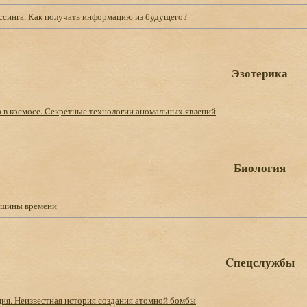
синга. Как получать информацию из будущего?
Эзотерика
а в космосе. Секретные технологии аномальных явлений
Биология
ашины времени
Cпецслужбы
ция. Неизвестная история создания атомной бомбы