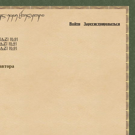
Войти
Зарегистрироваться
[A-Z]
[0-9]
[A-Z]
[0-9]
[A-Z]
[0-9]
 автора