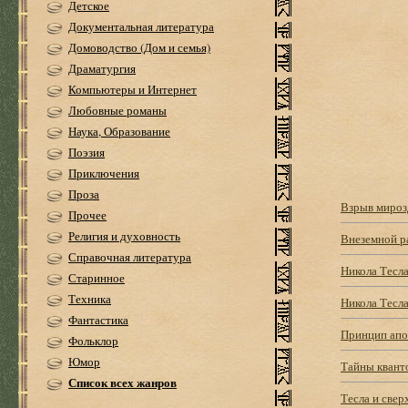
Детское
Документальная литература
Домоводство (Дом и семья)
Драматургия
Компьютеры и Интернет
Любовные романы
Наука, Образование
Поэзия
Приключения
Проза
Взрыв мироз
Прочее
Религия и духовность
Внеземной р
Справочная литература
Никола Тесла
Старинное
Техника
Никола Тесла
Фантастика
Принцип апок
Фольклор
Юмор
Тайны квант
Список всех жанров
Тесла и све