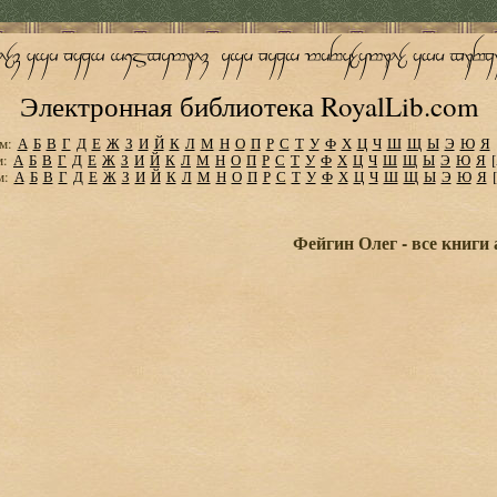
Электронная библиотека RoyalLib.com
м:
А
Б
В
Г
Д
Е
Ж
З
И
Й
К
Л
М
Н
О
П
Р
С
Т
У
Ф
Х
Ц
Ч
Ш
Щ
Ы
Э
Ю
Я
м:
А
Б
В
Г
Д
Е
Ж
З
И
Й
К
Л
М
Н
О
П
Р
С
Т
У
Ф
Х
Ц
Ч
Ш
Щ
Ы
Э
Ю
Я
м:
А
Б
В
Г
Д
Е
Ж
З
И
Й
К
Л
М
Н
О
П
Р
С
Т
У
Ф
Х
Ц
Ч
Ш
Щ
Ы
Э
Ю
Я
Фейгин Олег - все книги