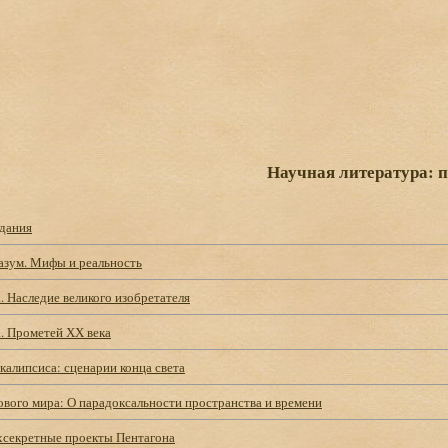
Научная литература: 
дания
азум. Мифы и реальность
. Наследие великого изобретателя
. Прометей ХХ века
алипсиса: сценарии конца света
ового мира: О парадоксальности пространства и времени
рхсекретные проекты Пентагона