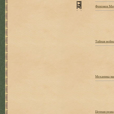
Феномен Мес
Тайная войн
Механика м
Цепная реак