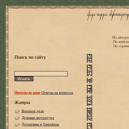
По автора
По книга
По серия
Поиск по сайту
Цитаты из книг
Ответы на вопросы
Жанры
Военное дело
Деловая литература
Детективы и Триллеры