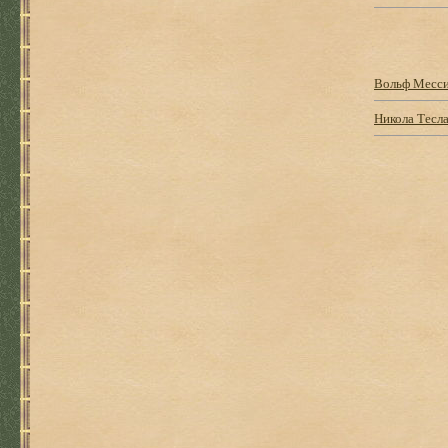
Вольф Месси
Никола Тесла