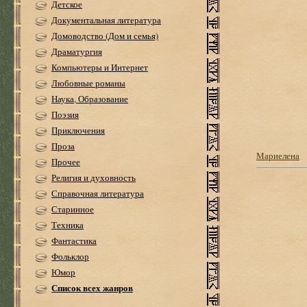
Детское
Документальная литература
Домоводство (Дом и семья)
Драматургия
Компьютеры и Интернет
Любовные романы
Наука, Образование
Поэзия
Приключения
Проза
Мариелена
Прочее
Религия и духовность
Справочная литература
Старинное
Техника
Фантастика
Фольклор
Юмор
Список всех жанров