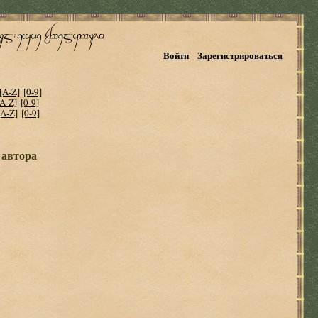
Войти
Зарегистрироваться
[A-Z]
[0-9]
[A-Z]
[0-9]
[A-Z]
[0-9]
 автора