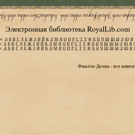
Электронная библиотека RoyalLib.com
м:
А
Б
В
Г
Д
Е
Ж
З
И
Й
К
Л
М
Н
О
П
Р
С
Т
У
Ф
Х
Ц
Ч
Ш
Щ
Ы
Э
Ю
Я
м:
А
Б
В
Г
Д
Е
Ж
З
И
Й
К
Л
М
Н
О
П
Р
С
Т
У
Ф
Х
Ц
Ч
Ш
Щ
Ы
Э
Ю
Я
м:
А
Б
В
Г
Д
Е
Ж
З
И
Й
К
Л
М
Н
О
П
Р
С
Т
У
Ф
Х
Ц
Ч
Ш
Щ
Ы
Э
Ю
Я
Фиалло Делиа - все книги