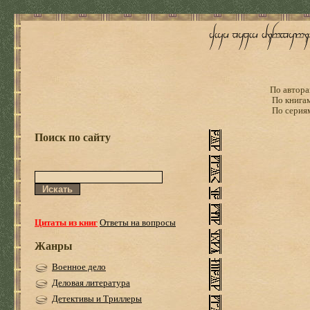
По автора
По книга
По серия
Поиск по сайту
Цитаты из книг
Ответы на вопросы
Жанры
Военное дело
Деловая литература
Детективы и Триллеры