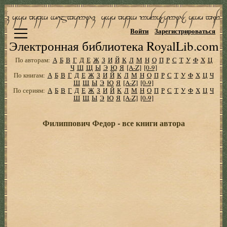
Войти
Зарегистрироваться
Электронная библиотека RoyalLib.com
По авторам:
А
Б
В
Г
Д
Е
Ж
З
И
Й
К
Л
М
Н
О
П
Р
С
Т
У
Ф
Х
Ц
Ч
Ш
Щ
Ы
Э
Ю
Я
[A-Z]
[0-9]
По книгам:
А
Б
В
Г
Д
Е
Ж
З
И
Й
К
Л
М
Н
О
П
Р
С
Т
У
Ф
Х
Ц
Ч
Ш
Щ
Ы
Э
Ю
Я
[A-Z]
[0-9]
По сериям:
А
Б
В
Г
Д
Е
Ж
З
И
Й
К
Л
М
Н
О
П
Р
С
Т
У
Ф
Х
Ц
Ч
Ш
Щ
Ы
Э
Ю
Я
[A-Z]
[0-9]
Филиппович Федор - все книги автора