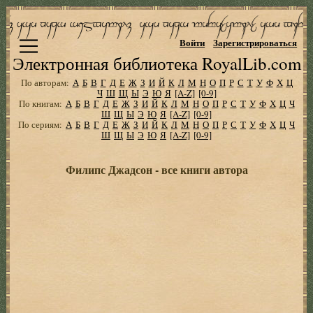
Войти
Зарегистрироваться
Электронная библиотека RoyalLib.com
По авторам:
А
Б
В
Г
Д
Е
Ж
З
И
Й
К
Л
М
Н
О
П
Р
С
Т
У
Ф
Х
Ц
Ч
Ш
Щ
Ы
Э
Ю
Я
[A-Z]
[0-9]
По книгам:
А
Б
В
Г
Д
Е
Ж
З
И
Й
К
Л
М
Н
О
П
Р
С
Т
У
Ф
Х
Ц
Ч
Ш
Щ
Ы
Э
Ю
Я
[A-Z]
[0-9]
По сериям:
А
Б
В
Г
Д
Е
Ж
З
И
Й
К
Л
М
Н
О
П
Р
С
Т
У
Ф
Х
Ц
Ч
Ш
Щ
Ы
Э
Ю
Я
[A-Z]
[0-9]
Филипс Джадсон - все книги автора