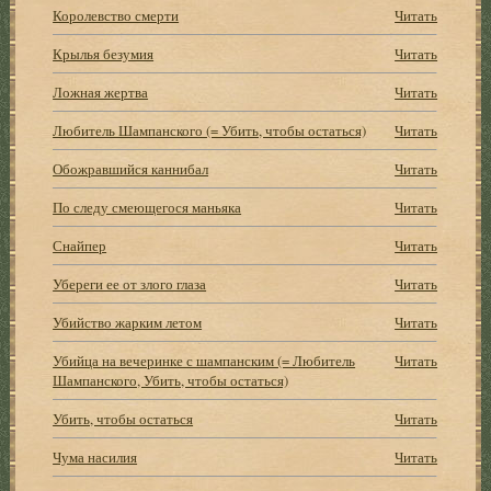
Королевство смерти
Читать
Крылья безумия
Читать
Ложная жертва
Читать
Любитель Шампанского (= Убить, чтобы остаться)
Читать
Обожравшийся каннибал
Читать
По следу смеющегося маньяка
Читать
Снайпер
Читать
Убереги ее от злого глаза
Читать
Убийство жарким летом
Читать
Убийца на вечеринке с шампанским (= Любитель
Читать
Шампанского, Убить, чтобы остаться)
Убить, чтобы остаться
Читать
Чума насилия
Читать