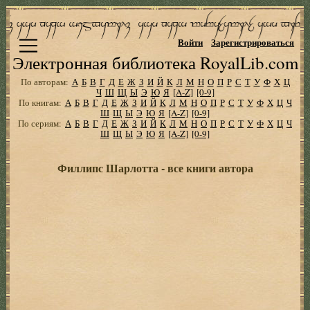
Войти
Зарегистрироваться
Электронная библиотека RoyalLib.com
По авторам:
А
Б
В
Г
Д
Е
Ж
З
И
Й
К
Л
М
Н
О
П
Р
С
Т
У
Ф
Х
Ц
Ч
Ш
Щ
Ы
Э
Ю
Я
[A-Z]
[0-9]
По книгам:
А
Б
В
Г
Д
Е
Ж
З
И
Й
К
Л
М
Н
О
П
Р
С
Т
У
Ф
Х
Ц
Ч
Ш
Щ
Ы
Э
Ю
Я
[A-Z]
[0-9]
По сериям:
А
Б
В
Г
Д
Е
Ж
З
И
Й
К
Л
М
Н
О
П
Р
С
Т
У
Ф
Х
Ц
Ч
Ш
Щ
Ы
Э
Ю
Я
[A-Z]
[0-9]
Филлипс Шарлотта - все книги автора