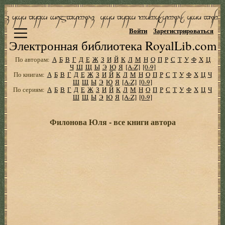
Войти
Зарегистрироваться
Электронная библиотека RoyalLib.com
По авторам:
А
Б
В
Г
Д
Е
Ж
З
И
Й
К
Л
М
Н
О
П
Р
С
Т
У
Ф
Х
Ц
Ч
Ш
Щ
Ы
Э
Ю
Я
[A-Z]
[0-9]
По книгам:
А
Б
В
Г
Д
Е
Ж
З
И
Й
К
Л
М
Н
О
П
Р
С
Т
У
Ф
Х
Ц
Ч
Ш
Щ
Ы
Э
Ю
Я
[A-Z]
[0-9]
По сериям:
А
Б
В
Г
Д
Е
Ж
З
И
Й
К
Л
М
Н
О
П
Р
С
Т
У
Ф
Х
Ц
Ч
Ш
Щ
Ы
Э
Ю
Я
[A-Z]
[0-9]
Филонова Юля - все книги автора