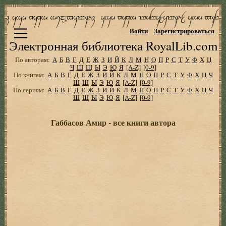
Войти
Зарегистрироваться
Электронная библиотека RoyalLib.com
По авторам:
А
Б
В
Г
Д
Е
Ж
З
И
Й
К
Л
М
Н
О
П
Р
С
Т
У
Ф
Х
Ц
Ч
Ш
Щ
Ы
Э
Ю
Я
[A-Z]
[0-9]
По книгам:
А
Б
В
Г
Д
Е
Ж
З
И
Й
К
Л
М
Н
О
П
Р
С
Т
У
Ф
Х
Ц
Ч
Ш
Щ
Ы
Э
Ю
Я
[A-Z]
[0-9]
По сериям:
А
Б
В
Г
Д
Е
Ж
З
И
Й
К
Л
М
Н
О
П
Р
С
Т
У
Ф
Х
Ц
Ч
Ш
Щ
Ы
Э
Ю
Я
[A-Z]
[0-9]
Габбасов Амир - все книги автора