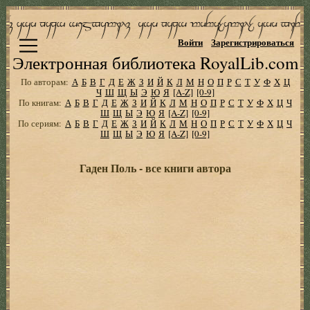
Войти
Зарегистрироваться
Электронная библиотека RoyalLib.com
По авторам:
А
Б
В
Г
Д
Е
Ж
З
И
Й
К
Л
М
Н
О
П
Р
С
Т
У
Ф
Х
Ц
Ч
Ш
Щ
Ы
Э
Ю
Я
[A-Z]
[0-9]
По книгам:
А
Б
В
Г
Д
Е
Ж
З
И
Й
К
Л
М
Н
О
П
Р
С
Т
У
Ф
Х
Ц
Ч
Ш
Щ
Ы
Э
Ю
Я
[A-Z]
[0-9]
По сериям:
А
Б
В
Г
Д
Е
Ж
З
И
Й
К
Л
М
Н
О
П
Р
С
Т
У
Ф
Х
Ц
Ч
Ш
Щ
Ы
Э
Ю
Я
[A-Z]
[0-9]
Гаден Поль - все книги автора