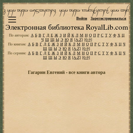
Войти
Зарегистрироваться
Электронная библиотека RoyalLib.com
По авторам:
А
Б
В
Г
Д
Е
Ж
З
И
Й
К
Л
М
Н
О
П
Р
С
Т
У
Ф
Х
Ц
Ч
Ш
Щ
Ы
Э
Ю
Я
[A-Z]
[0-9]
По книгам:
А
Б
В
Г
Д
Е
Ж
З
И
Й
К
Л
М
Н
О
П
Р
С
Т
У
Ф
Х
Ц
Ч
Ш
Щ
Ы
Э
Ю
Я
[A-Z]
[0-9]
По сериям:
А
Б
В
Г
Д
Е
Ж
З
И
Й
К
Л
М
Н
О
П
Р
С
Т
У
Ф
Х
Ц
Ч
Ш
Щ
Ы
Э
Ю
Я
[A-Z]
[0-9]
Гагарин Евгений - все книги автора