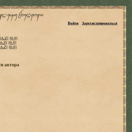
Войти
Зарегистрироваться
[A-Z]
[0-9]
[A-Z]
[0-9]
[A-Z]
[0-9]
ги автора