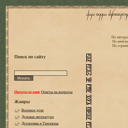
По автора
По книга
По серия
Поиск по сайту
Цитаты из книг
Ответы на вопросы
Жанры
Военное дело
Деловая литература
Детективы и Триллеры