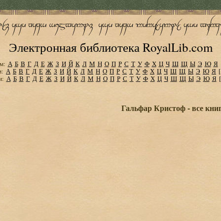
Электронная библиотека RoyalLib.com
м:
А
Б
В
Г
Д
Е
Ж
З
И
Й
К
Л
М
Н
О
П
Р
С
Т
У
Ф
Х
Ц
Ч
Ш
Щ
Ы
Э
Ю
Я
м:
А
Б
В
Г
Д
Е
Ж
З
И
Й
К
Л
М
Н
О
П
Р
С
Т
У
Ф
Х
Ц
Ч
Ш
Щ
Ы
Э
Ю
Я
м:
А
Б
В
Г
Д
Е
Ж
З
И
Й
К
Л
М
Н
О
П
Р
С
Т
У
Ф
Х
Ц
Ч
Ш
Щ
Ы
Э
Ю
Я
Гальфар Кристоф - все кни