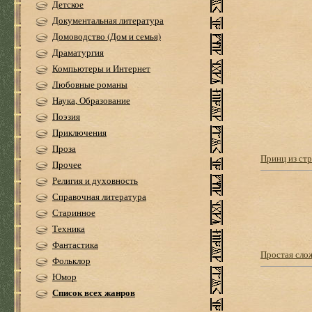
Детское
Документальная литература
Домоводство (Дом и семья)
Драматургия
Компьютеры и Интернет
Любовные романы
Наука, Образование
Поэзия
Приключения
Проза
Принц из ст
Прочее
Религия и духовность
Справочная литература
Старинное
Техника
Фантастика
Простая сло
Фольклор
Юмор
Список всех жанров