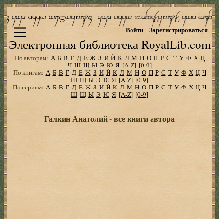
Войти
Зарегистрироваться
Электронная библиотека RoyalLib.com
По авторам:
А
Б
В
Г
Д
Е
Ж
З
И
Й
К
Л
М
Н
О
П
Р
С
Т
У
Ф
Х
Ц
Ч
Ш
Щ
Ы
Э
Ю
Я
[A-Z]
[0-9]
По книгам:
А
Б
В
Г
Д
Е
Ж
З
И
Й
К
Л
М
Н
О
П
Р
С
Т
У
Ф
Х
Ц
Ч
Ш
Щ
Ы
Э
Ю
Я
[A-Z]
[0-9]
По сериям:
А
Б
В
Г
Д
Е
Ж
З
И
Й
К
Л
М
Н
О
П
Р
С
Т
У
Ф
Х
Ц
Ч
Ш
Щ
Ы
Э
Ю
Я
[A-Z]
[0-9]
Галкин Анатолий - все книги автора