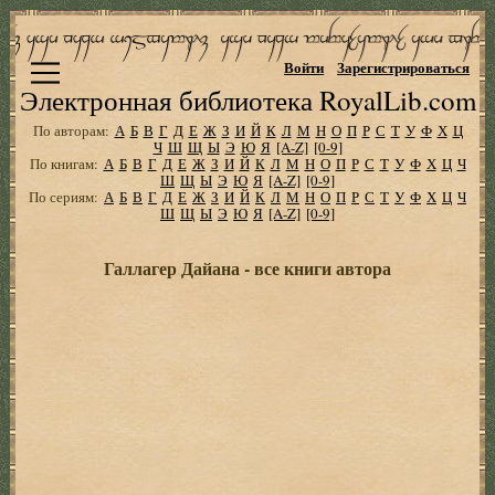
Войти
Зарегистрироваться
Электронная библиотека RoyalLib.com
По авторам:
А
Б
В
Г
Д
Е
Ж
З
И
Й
К
Л
М
Н
О
П
Р
С
Т
У
Ф
Х
Ц
Ч
Ш
Щ
Ы
Э
Ю
Я
[A-Z]
[0-9]
По книгам:
А
Б
В
Г
Д
Е
Ж
З
И
Й
К
Л
М
Н
О
П
Р
С
Т
У
Ф
Х
Ц
Ч
Ш
Щ
Ы
Э
Ю
Я
[A-Z]
[0-9]
По сериям:
А
Б
В
Г
Д
Е
Ж
З
И
Й
К
Л
М
Н
О
П
Р
С
Т
У
Ф
Х
Ц
Ч
Ш
Щ
Ы
Э
Ю
Я
[A-Z]
[0-9]
Галлагер Дайана - все книги автора