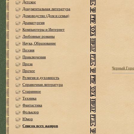
Детское
Документальная литература
Домоводство (Дом и семья)
Драматургия
Компьютеры и Интернет
Любовные романы
Наука, Образование
Поэзия
Приключения
Проза
Черный Гор
Прочее
Религия и духовность
Справочная литература
Старинное
Техника
Фантастика
Фольклор
Юмор
Список всех жанров