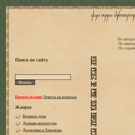
По автора
По книга
По серия
Поиск по сайту
Цитаты из книг
Ответы на вопросы
Жанры
Военное дело
Деловая литература
Детективы и Триллеры