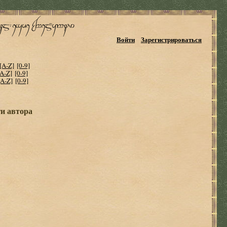
Войти
Зарегистрироваться
[A-Z]
[0-9]
[A-Z]
[0-9]
[A-Z]
[0-9]
ги автора