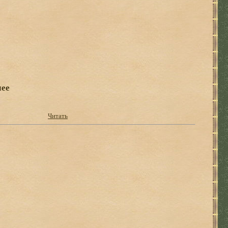
чее
Читать