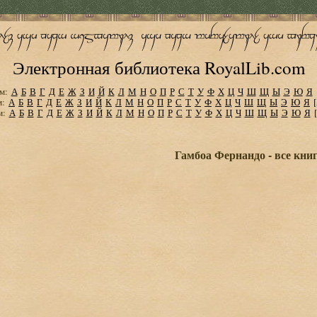
Электронная библиотека RoyalLib.com
м:
А
Б
В
Г
Д
Е
Ж
З
И
Й
К
Л
М
Н
О
П
Р
С
Т
У
Ф
Х
Ц
Ч
Ш
Щ
Ы
Э
Ю
Я
м:
А
Б
В
Г
Д
Е
Ж
З
И
Й
К
Л
М
Н
О
П
Р
С
Т
У
Ф
Х
Ц
Ч
Ш
Щ
Ы
Э
Ю
Я
м:
А
Б
В
Г
Д
Е
Ж
З
И
Й
К
Л
М
Н
О
П
Р
С
Т
У
Ф
Х
Ц
Ч
Ш
Щ
Ы
Э
Ю
Я
Гамбоа Фернандо - все кни