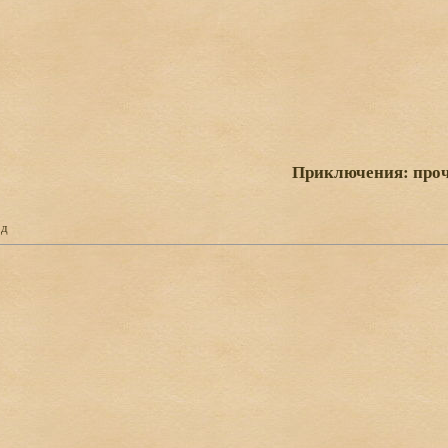
Приключения: про
од