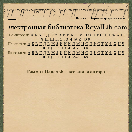
Войти
Зарегистрироваться
Электронная библиотека RoyalLib.com
По авторам:
А
Б
В
Г
Д
Е
Ж
З
И
Й
К
Л
М
Н
О
П
Р
С
Т
У
Ф
Х
Ц
Ч
Ш
Щ
Ы
Э
Ю
Я
[A-Z]
[0-9]
По книгам:
А
Б
В
Г
Д
Е
Ж
З
И
Й
К
Л
М
Н
О
П
Р
С
Т
У
Ф
Х
Ц
Ч
Ш
Щ
Ы
Э
Ю
Я
[A-Z]
[0-9]
По сериям:
А
Б
В
Г
Д
Е
Ж
З
И
Й
К
Л
М
Н
О
П
Р
С
Т
У
Ф
Х
Ц
Ч
Ш
Щ
Ы
Э
Ю
Я
[A-Z]
[0-9]
Гаммал Павел Ф. - все книги автора