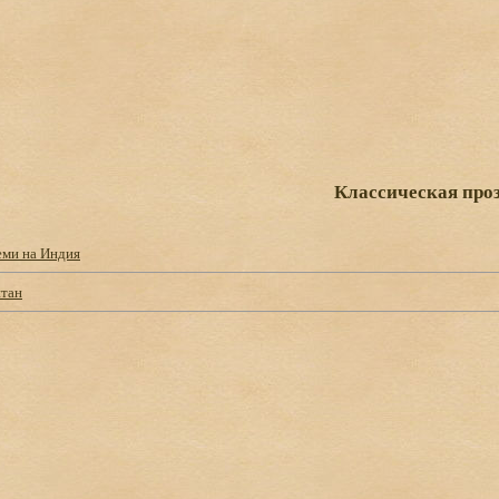
Классическая про
еми на Индия
тан