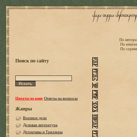
По автора
По книга
По серия
Поиск по сайту
Цитаты из книг
Ответы на вопросы
Жанры
Военное дело
Деловая литература
Детективы и Триллеры