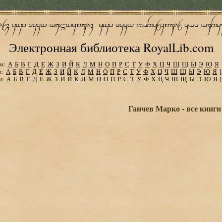
Электронная библиотека RoyalLib.com
м:
А
Б
В
Г
Д
Е
Ж
З
И
Й
К
Л
М
Н
О
П
Р
С
Т
У
Ф
Х
Ц
Ч
Ш
Щ
Ы
Э
Ю
Я
м:
А
Б
В
Г
Д
Е
Ж
З
И
Й
К
Л
М
Н
О
П
Р
С
Т
У
Ф
Х
Ц
Ч
Ш
Щ
Ы
Э
Ю
Я
м:
А
Б
В
Г
Д
Е
Ж
З
И
Й
К
Л
М
Н
О
П
Р
С
Т
У
Ф
Х
Ц
Ч
Ш
Щ
Ы
Э
Ю
Я
Ганчев Марко - все книги