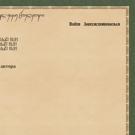
Войти
Зарегистрироваться
[A-Z]
[0-9]
[A-Z]
[0-9]
[A-Z]
[0-9]
 автора