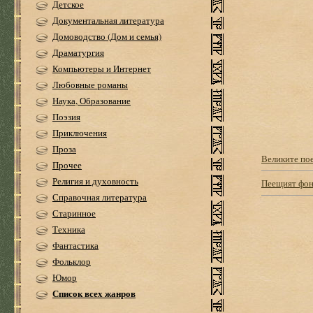
Детское
Документальная литература
Домоводство (Дом и семья)
Драматургия
Компьютеры и Интернет
Любовные романы
Наука, Образование
Поэзия
Приключения
Проза
Великите по
Прочее
Религия и духовность
Пеещият фон
Справочная литература
Старинное
Техника
Фантастика
Фольклор
Юмор
Список всех жанров