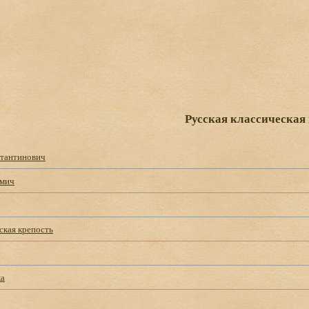
Русская классическая 
тантинович
ьмич
ская крепость
ка