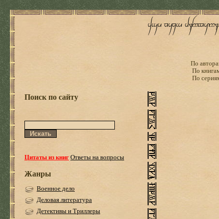
По автора
По книга
По серия
Поиск по сайту
Цитаты из книг
Ответы на вопросы
Жанры
Военное дело
Деловая литература
Детективы и Триллеры