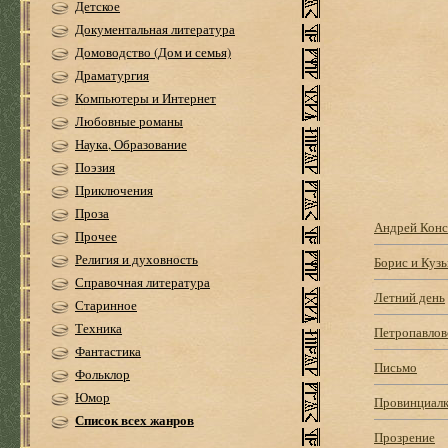
Детское
Документальная литература
Домоводство (Дом и семья)
Драматургия
Компьютеры и Интернет
Любовные романы
Наука, Образование
Поэзия
Приключения
Проза
Андрей Конс
Прочее
Религия и духовность
Борис и Куз
Справочная литература
Летний день
Старинное
Техника
Петропавлов
Фантастика
Письмо
Фольклор
Юмор
Провинциал
Список всех жанров
Прозрение