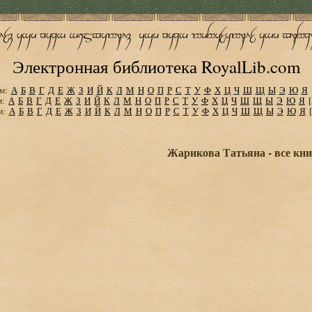
Электронная библиотека RoyalLib.com
м:
А
Б
В
Г
Д
Е
Ж
З
И
Й
К
Л
М
Н
О
П
Р
С
Т
У
Ф
Х
Ц
Ч
Ш
Щ
Ы
Э
Ю
Я
м:
А
Б
В
Г
Д
Е
Ж
З
И
Й
К
Л
М
Н
О
П
Р
С
Т
У
Ф
Х
Ц
Ч
Ш
Щ
Ы
Э
Ю
Я
м:
А
Б
В
Г
Д
Е
Ж
З
И
Й
К
Л
М
Н
О
П
Р
С
Т
У
Ф
Х
Ц
Ч
Ш
Щ
Ы
Э
Ю
Я
Жарикова Татьяна - все кни