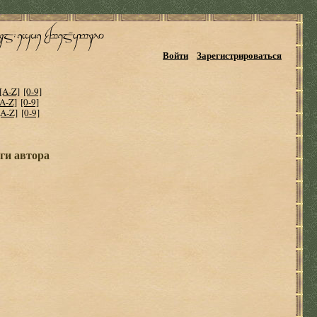
Войти
Зарегистрироваться
[A-Z]
[0-9]
[A-Z]
[0-9]
[A-Z]
[0-9]
ги автора