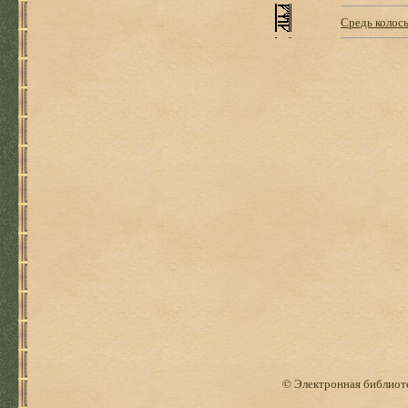
Средь колось
© Электронная библиоте