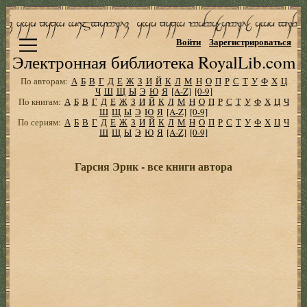
Войти
Зарегистрироваться
Электронная библиотека RoyalLib.com
По авторам:
А
Б
В
Г
Д
Е
Ж
З
И
Й
К
Л
М
Н
О
П
Р
С
Т
У
Ф
Х
Ц
Ч
Ш
Щ
Ы
Э
Ю
Я
[A-Z]
[0-9]
По книгам:
А
Б
В
Г
Д
Е
Ж
З
И
Й
К
Л
М
Н
О
П
Р
С
Т
У
Ф
Х
Ц
Ч
Ш
Щ
Ы
Э
Ю
Я
[A-Z]
[0-9]
По сериям:
А
Б
В
Г
Д
Е
Ж
З
И
Й
К
Л
М
Н
О
П
Р
С
Т
У
Ф
Х
Ц
Ч
Ш
Щ
Ы
Э
Ю
Я
[A-Z]
[0-9]
Гарсия Эрик - все книги автора