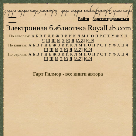
Войти
Зарегистрироваться
Электронная библиотека RoyalLib.com
По авторам:
А
Б
В
Г
Д
Е
Ж
З
И
Й
К
Л
М
Н
О
П
Р
С
Т
У
Ф
Х
Ц
Ч
Ш
Щ
Ы
Э
Ю
Я
[A-Z]
[0-9]
По книгам:
А
Б
В
Г
Д
Е
Ж
З
И
Й
К
Л
М
Н
О
П
Р
С
Т
У
Ф
Х
Ц
Ч
Ш
Щ
Ы
Э
Ю
Я
[A-Z]
[0-9]
По сериям:
А
Б
В
Г
Д
Е
Ж
З
И
Й
К
Л
М
Н
О
П
Р
С
Т
У
Ф
Х
Ц
Ч
Ш
Щ
Ы
Э
Ю
Я
[A-Z]
[0-9]
Гарт Гилмор - все книги автора